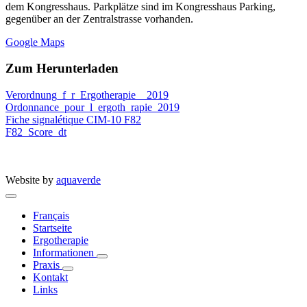
dem Kongresshaus. Parkplätze sind im Kongresshaus Parking,
gegenüber an der Zentralstrasse vorhanden.
Google Maps
Zum Herunterladen
Verordnung_f_r_Ergotherapie__2019
Ordonnance_pour_l_ergoth_rapie_2019
Fiche signalétique CIM-10 F82
F82_Score_dt
Website by
aquaverde
Français
Startseite
Ergotherapie
Informationen
Praxis
Kontakt
Links