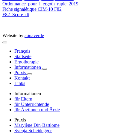
Ordonnance_pour_l_ergoth_rapie_2019
Fiche signalétique CIM-10 F82
F82_Score_dt
Website by
aquaverde
Français
Startseite
Ergotherapie
Informationen
Praxis
Kontakt
Links
Informationen
für Eltern
für Unterrichtende
für Ärztinnen und Ärzte
Praxis
Marylène Din-Bartlome
Svenja Scheidegger